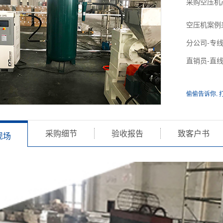
采购空压机
空压机案例
分公司-专
直销员-直
偷偷告诉你. 
采购细节
验收报告
致客户书
现场