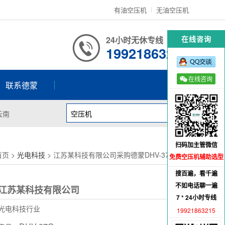
有油空压机
无油空压机
在线咨询
24小时无休专线
19921863215
在线咨询
联系德蒙
云南
扫码加主管微信
首页
>
光电科技
> 江苏某科技有限公司采购德蒙DHV-37G案例
免费空压机辅助选型
搜百遍，看千遍
不如电话聊一遍
江苏某科技有限公司
7 * 24小时专线
光电科技行业
19921863215