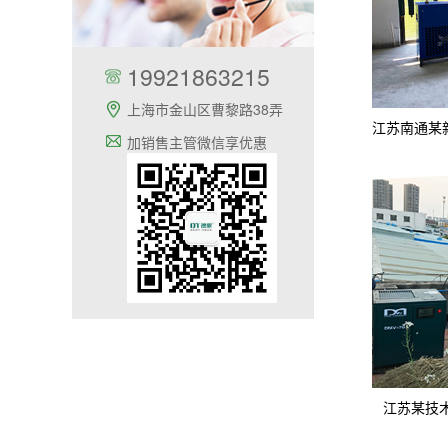
19921863215
上海市金山区曹黎路38弄
加销售主管微信享优惠
江苏某技术