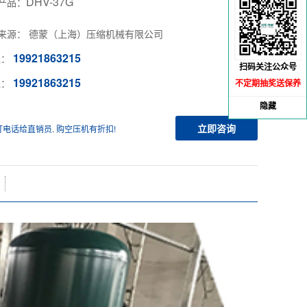
DHV-37G
产品：
来源： 德蒙（上海）压缩机械有限公司
19921863215
线：
扫码关注公众号
19921863215
线：
不定期抽奖送保养
隐藏
立即咨询
打电话给直销员. 购空压机有折扣!